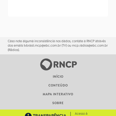
Caso note alguma inconsistência nos dados, contate a RNCP através
dos emails tvbrasil.rncp@ebc.com.br (TV) ou rncp.radios@ebc.com.br
(Rádios).
INÍCIO
CONTEÚDO
MAPA INTERATIVO
SOBRE
Acesso à
TRANSPARÊNCIA