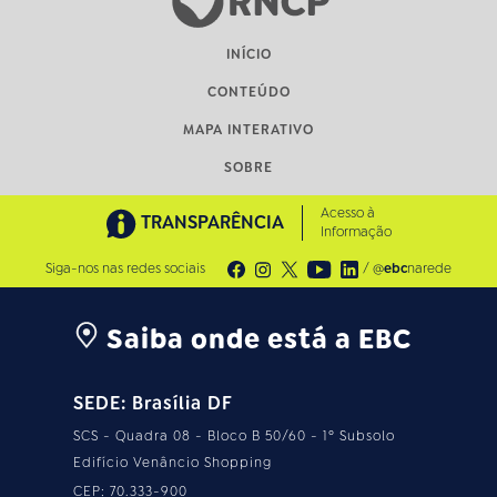
INÍCIO
CONTEÚDO
MAPA INTERATIVO
SOBRE
Acesso à
TRANSPARÊNCIA
Informação
Siga-nos nas redes sociais
/ @
ebc
narede
Saiba onde está a EBC
SEDE: Brasília DF
SCS - Quadra 08 - Bloco B 50/60 - 1º Subsolo
Edifício Venâncio Shopping
CEP: 70.333-900