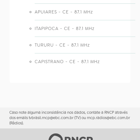
APUIARES - CE - 87.1 MHz
ITAPIPOCA - CE - 87.1 MHz
TURURU - CE - 87.1 MHz
CAPISTRANO - CE - 87.1 MHz
Caso note alguma inconsistência nos dados, contate a RNCP através
dos emails tvbrasil.rncp@ebc.com.br (TV) ou rncp.radios@ebc.com.br
(Rádios).