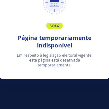
AVISO
Página temporariamente
indisponível
Em respeito à legislação eleitoral vigente,
esta página está desativada
temporariamente.