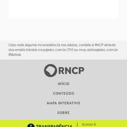
Caso note alguma inconsistência nos dados, contate a RNCP através
dos emails tvbrasil.rncp@ebc.com.br (TV) ou rncp.radios@ebc.com.br
(Rádios).
INÍCIO
CONTEÚDO
MAPA INTERATIVO
SOBRE
Acesso à
TRANSPARÊNCIA