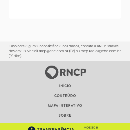
Caso note alguma inconsistência nos dados, contate a RNCP através
dos emails tvbrasil.rncp@ebc.com.br (TV) ou rncp.radios@ebc.com.br
(Rádios).
INÍCIO
CONTEÚDO
MAPA INTERATIVO
SOBRE
Acesso à
TRANSPARÊNCIA