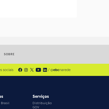
SOBRE
s sociais
/ @
ebc
narede
os
Serviços
Brasil
Distribuição
GOV