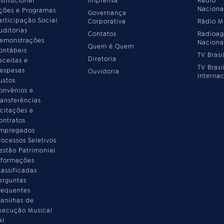
nstitucional
Imprensa
Rádio
Naciona
ções e Programas
Governança
articipação Social
Corporativa
Rádio 
uditorias
Contatos
Radioag
emonstrações
Naciona
Quem é Quem
ontábeis
TV Brasi
Diretoria
eceitas e
TV Brasi
espesas
Ouvidoria
Internac
ustos
onvênios e
ransferências
icitações e
ontratos
mpregados
rocessos Seletivos
estão Patrimonial
nformações
lassificadas
erguntas
requentes
lanilhas de
xecução Musical
AI