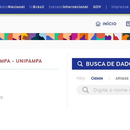
|
rádio
Nacional
tv
Brasil
tvbrasil
Internacional
GOV
Imprensa
INÍCIO
AMPA - UNIPAMPA
BUSCA DE DAD
Filtro:
Cidade
|
Afiliada
Hz