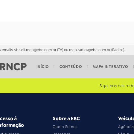
 emails tvbrasil.rncp@ebc.com.br (TV) ou rncp.radios@ebc.com.br (Rádios).
INÍCIO
|
CONTEÚDO
|
MAPA INTERATIVO
|
Siga-nos nas rede
cesso à
Sobre a EBC
Veícul
nformação
Quem Somos
Agência 