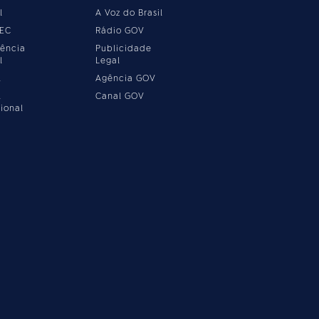
l
A Voz do Brasil
MEC
Rádio GOV
ência
Publicidade
l
Legal
l
Agência GOV
l
Canal GOV
ional