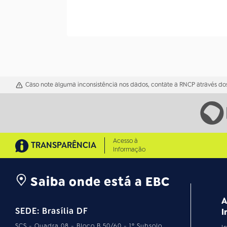
Caso note alguma inconsistência nos dados, contate a RNCP através dos
Acesso à
TRANSPARÊNCIA
Informação
Saiba onde está a EBC
A
SEDE: Brasília DF
I
SCS - Quadra 08 - Bloco B 50/60 - 1º Subsolo