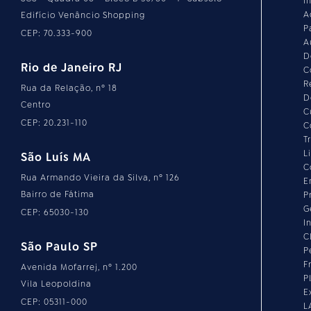
I
A
Edifício Venâncio Shopping
P
CEP: 70.333-900
A
D
Rio de Janeiro RJ
C
R
Rua da Relação, nº 18
D
Centro
C
CEP: 20.231-110
C
T
L
São Luís MA
C
Rua Armando Vieira da Silva, nº 126
E
Bairro de Fátima
P
G
CEP: 65030-130
I
C
São Paulo SP
P
F
Avenida Mofarrej, nº 1.200
P
Vila Leopoldina
E
CEP: 05311-000
L