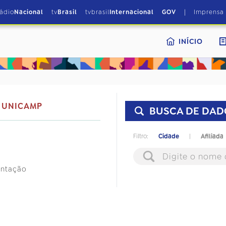
|
rádio
Nacional
tv
Brasil
tvbrasil
Internacional
GOV
Imprensa
INÍCIO
- UNICAMP
BUSCA DE DAD
Filtro:
Cidade
|
Afiliada
antação