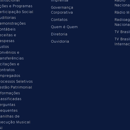
nstitucional
Imprensa
Rádio
Naciona
ções e Programas
Governança
articipação Social
Corporativa
Rádio 
uditorias
Contatos
Radioag
emonstrações
Naciona
Quem é Quem
ontábeis
TV Brasi
Diretoria
eceitas e
TV Brasi
espesas
Ouvidoria
Internac
ustos
onvênios e
ransferências
icitações e
ontratos
mpregados
rocessos Seletivos
estão Patrimonial
nformações
lassificadas
erguntas
requentes
lanilhas de
xecução Musical
AI