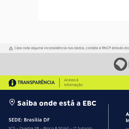
Caso note alguma inconsistência nos dados, contate a RNCP através dos
Acesso à
TRANSPARÊNCIA
Informação
Saiba onde está a EBC
A
SEDE: Brasília DF
I
SCS - Quadra 08 - Bloco B 50/60 - 1º Subsolo