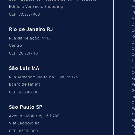
I
A
Edifício Venâncio Shopping
P
CEP: 70.333-900
A
D
Rio de Janeiro RJ
C
R
Rua da Relação, nº 18
D
Centro
C
CEP: 20.231-110
C
T
L
São Luís MA
C
Rua Armando Vieira da Silva, nº 126
E
Bairro de Fátima
P
G
CEP: 65030-130
I
C
São Paulo SP
P
F
Avenida Mofarrej, nº 1.200
P
Vila Leopoldina
E
CEP: 05311-000
L