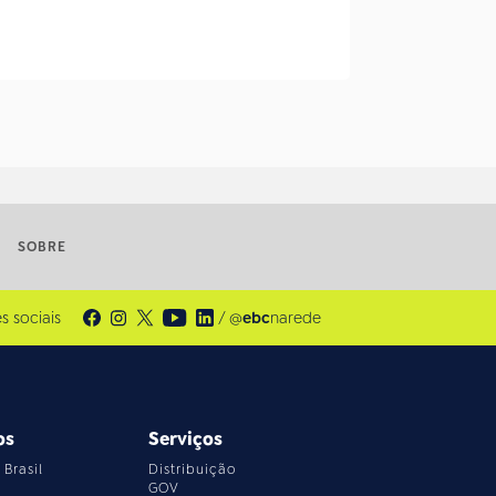
SOBRE
s sociais
/ @
ebc
narede
os
Serviços
Brasil
Distribuição
GOV