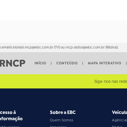
 emails tvbrasil.rncp@ebc.com.br (TV) ou rncp.radios@ebc.com.br (Rádios).
INÍCIO
|
CONTEÚDO
|
MAPA INTERATIVO
|
Siga-nos nas rede
cesso à
Sobre a EBC
Veícul
nformação
Quem Somos
Agência 