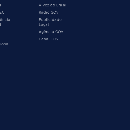
l
A Voz do Brasil
MEC
Rádio GOV
ência
Publicidade
l
Legal
l
Agência GOV
l
Canal GOV
ional